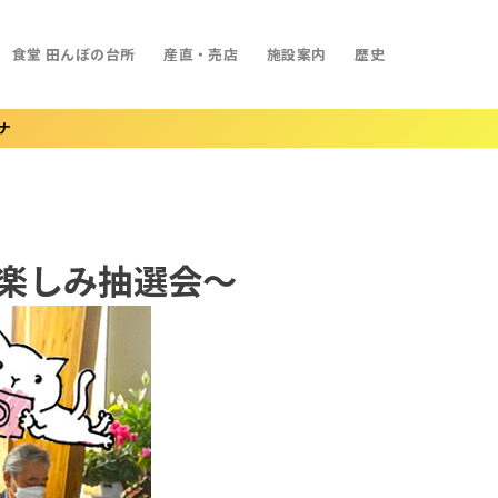
食堂 田んぼの台所
産直・売店
施設案内
歴史
ナ
・お楽しみ抽選会～