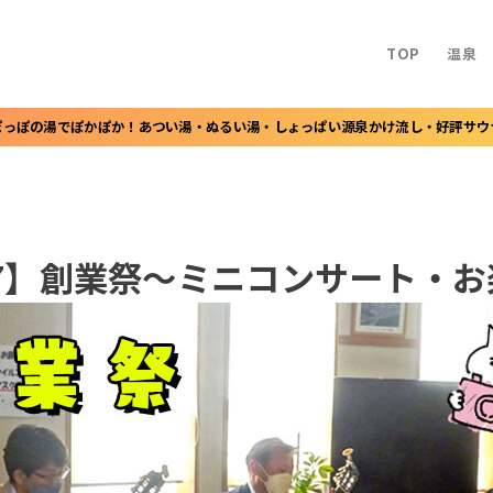
TOP
温泉
ぽっぽの湯でぽかぽか！あつい湯・ぬるい湯・しょっぱい源泉かけ流し・好評サウ
6～17】創業祭～ミニコンサート