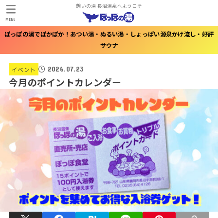
憩いの湯 長沼温泉へようこそ
MENU
ぽっぽの湯でぽかぽか！あつい湯・ぬるい湯・しょっぱい源泉かけ流し・好評
サウナ
2026.07.23
イベント
今月のポイントカレンダー